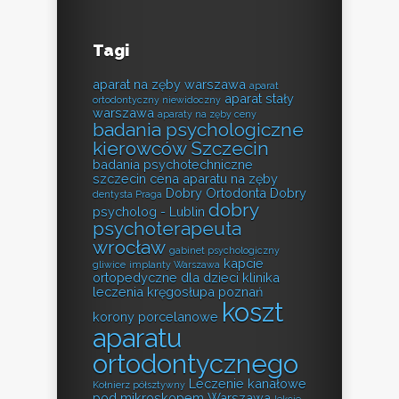
Tagi
aparat na zęby warszawa
aparat
aparat stały
ortodontyczny niewidoczny
warszawa
aparaty na zęby ceny
badania psychologiczne
kierowców Szczecin
badania psychotechniczne
szczecin
cena aparatu na zęby
Dobry Ortodonta
Dobry
dentysta Praga
dobry
psycholog - Lublin
psychoterapeuta
wrocław
gabinet psychologiczny
kapcie
gliwice
implanty Warszawa
ortopedyczne dla dzieci
klinika
leczenia kręgosłupa poznań
koszt
korony porcelanowe
aparatu
ortodontycznego
Leczenie kanałowe
Kołnierz półsztywny
pod mikroskopem Warszawa