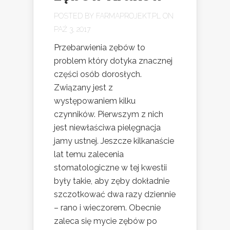
POSTED BY
FARMAPROJEKT.PL
ON
PAŹ 3, 2017
Przebarwienia zębów to
problem który dotyka znacznej
części osób dorosłych.
Związany jest z
występowaniem kilku
czynników. Pierwszym z nich
jest niewłaściwa pielęgnacja
jamy ustnej. Jeszcze kilkanaście
lat temu zalecenia
stomatologiczne w tej kwestii
były takie, aby zęby dokładnie
szczotkować dwa razy dziennie
– rano i wieczorem. Obecnie
zaleca się mycie zębów po