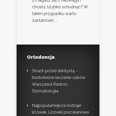
Zmagasz się z nadwagą i
chcesz szybko schudnąć? W
takim przypadku warto
zastanowić …
Ortodoncja
Strach przed dentystą –
bezbolesne leczenie zębów
Warszawa Radość.
Stomatologia
Najpopularniejsze rodzaje
licówek. Licówki porcelanowe