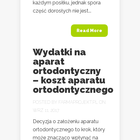
każdym posiłku, jednak spora
część dorosłych nie jest...
Read More
Wydatki na
aparat
ortodontyczny
– koszt aparatu
ortodontycznego
POSTED BY
FARMAPROJEKT.PL
ON
WRZ 11, 2017
Decyzja o założeniu aparatu
ortodontycznego to krok, który
może znacząco wpłynąć na