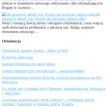
oblicze w kontekście zdrowego odżywiania i diet odchudzających.
Bogaty w wartości …
Jak
poprawić jakość snu: Porady dla lepszego odpoczynku
Wraz z rosnącą ilością stresu i obciążeń codziennych, coraz więcej
osób doświadcza problemów z jakością snu. Będąc ważnym
elementem zdrowego …
Ortodoncja
Ortodoncja: aparaty damon – dobry wybór?
Protetyka estetyczna
badanie mykologiczne skóry głowy
Aparat ortodontyczny niewidoczny – aparat invisalign
Najpopularniejsze rodzaje licówek. Licówki porcelanowe na zęby
Warszawa
Co zrobić gdy wypadną zęby? Implanty stomatologiczne Warszawa
– jakie ceny
Usuwanie przebarwień z płytki zębowej – wybielanie zębów
dermatic. Naturalne wybielanie zębów Kraków