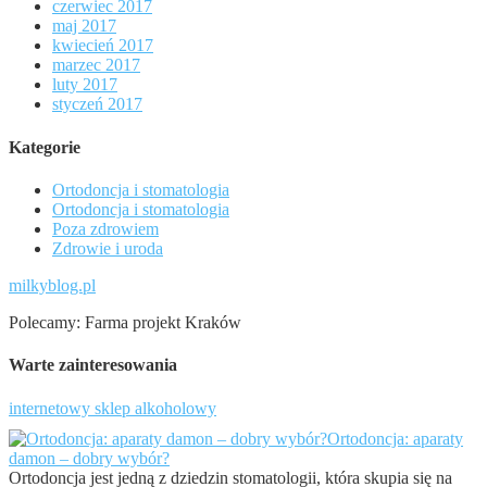
czerwiec 2017
maj 2017
kwiecień 2017
marzec 2017
luty 2017
styczeń 2017
Kategorie
Ortodoncja i stomatologia
Ortodoncja i stomatologia
Poza zdrowiem
Zdrowie i uroda
milkyblog.pl
Polecamy: Farma projekt Kraków
Warte zainteresowania
internetowy sklep alkoholowy
Ortodoncja: aparaty
damon – dobry wybór?
Ortodoncja jest jedną z dziedzin stomatologii, która skupia się na