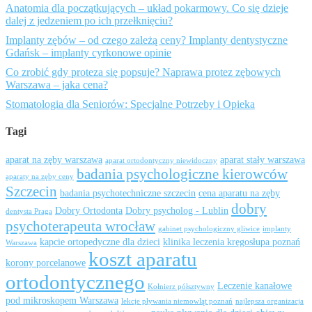
Anatomia dla początkujących – układ pokarmowy. Co się dzieje
dalej z jedzeniem po ich przełknięciu?
Implanty zębów – od czego zależą ceny? Implanty dentystyczne
Gdańsk – implanty cyrkonowe opinie
Co zrobić gdy proteza się popsuje? Naprawa protez zębowych
Warszawa – jaka cena?
Stomatologia dla Seniorów: Specjalne Potrzeby i Opieka
Tagi
aparat na zęby warszawa
aparat stały warszawa
aparat ortodontyczny niewidoczny
badania psychologiczne kierowców
aparaty na zęby ceny
Szczecin
badania psychotechniczne szczecin
cena aparatu na zęby
dobry
Dobry Ortodonta
Dobry psycholog - Lublin
dentysta Praga
psychoterapeuta wrocław
gabinet psychologiczny gliwice
implanty
kapcie ortopedyczne dla dzieci
klinika leczenia kręgosłupa poznań
Warszawa
koszt aparatu
korony porcelanowe
ortodontycznego
Leczenie kanałowe
Kołnierz półsztywny
pod mikroskopem Warszawa
lekcje pływania niemowląt poznań
najlepsza organizacja