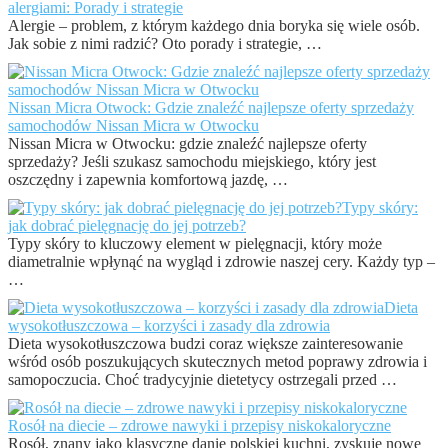
alergiami: Porady i strategie
Alergie – problem, z którym każdego dnia boryka się wiele osób.
Jak sobie z nimi radzić? Oto porady i strategie, …
Nissan Micra Otwock: Gdzie znaleźć najlepsze oferty sprzedaży
samochodów Nissan Micra w Otwocku
Nissan Micra w Otwocku: gdzie znaleźć najlepsze oferty
sprzedaży? Jeśli szukasz samochodu miejskiego, który jest
oszczędny i zapewnia komfortową jazdę, …
Typy skóry:
jak dobrać pielęgnację do jej potrzeb?
Typy skóry to kluczowy element w pielęgnacji, który może
diametralnie wpłynąć na wygląd i zdrowie naszej cery. Każdy typ –
…
Dieta
wysokotłuszczowa – korzyści i zasady dla zdrowia
Dieta wysokotłuszczowa budzi coraz większe zainteresowanie
wśród osób poszukujących skutecznych metod poprawy zdrowia i
samopoczucia. Choć tradycyjnie dietetycy ostrzegali przed …
Rosół na diecie – zdrowe nawyki i przepisy niskokaloryczne
Rosół, znany jako klasyczne danie polskiej kuchni, zyskuje nowe