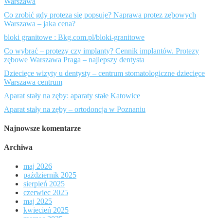
Warszawa
Co zrobić gdy proteza się popsuje? Naprawa protez zębowych
Warszawa – jaka cena?
bloki granitowe : Bkg.com.pl/bloki-granitowe
Co wybrać – protezy czy implanty? Cennik implantów. Protezy
zębowe Warszawa Praga – najlepszy dentysta
Dziecięce wizyty u dentysty – centrum stomatologiczne dziecięce
Warszawa centrum
Aparat stały na zęby: aparaty stałe Katowice
Aparat stały na zęby – ortodoncja w Poznaniu
Najnowsze komentarze
Archiwa
maj 2026
październik 2025
sierpień 2025
czerwiec 2025
maj 2025
kwiecień 2025