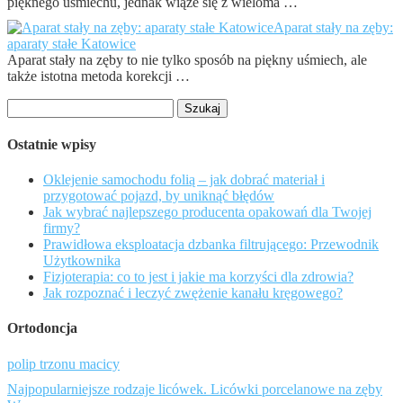
pięknego uśmiechu, jednak wiąże się z wieloma …
Aparat stały na zęby:
aparaty stałe Katowice
Aparat stały na zęby to nie tylko sposób na piękny uśmiech, ale
także istotna metoda korekcji …
Szukaj:
Ostatnie wpisy
Oklejenie samochodu folią – jak dobrać materiał i
przygotować pojazd, by uniknąć błędów
Jak wybrać najlepszego producenta opakowań dla Twojej
firmy?
Prawidłowa eksploatacja dzbanka filtrującego: Przewodnik
Użytkownika
Fizjoterapia: co to jest i jakie ma korzyści dla zdrowia?
Jak rozpoznać i leczyć zwężenie kanału kręgowego?
Ortodoncja
polip trzonu macicy
Najpopularniejsze rodzaje licówek. Licówki porcelanowe na zęby