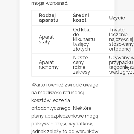
mogą wzrosnąć.
Rodzaj
Średni
Użycie
aparatu
koszt
Od kilku
Trwałe
do
leczenie,
Aparat
kilkunastu
najczęściej
stały
tysięcy
stosowany
złotych
ortodoncji
Niższe
Używany 
Aparat
ceny,
przypadku
ruchomy
różne
łagodniejs
zakresy
wad zgryz
Warto również zwrócić uwagę
na możliwość refundacji
kosztów leczenia
ortodontycznego. Niektóre
plany ubezpieczeniowe mogą
pokrywać część wydatków,
jednak zależy to od warunków