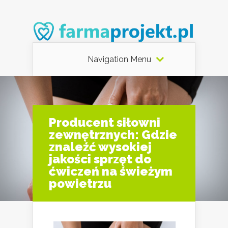
Navigation Menu
Producent siłowni
zewnętrznych: Gdzie
znaleźć wysokiej
jakości sprzęt do
ćwiczeń na świeżym
powietrzu