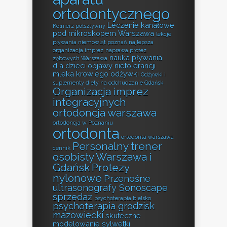
ortodontycznego
Leczenie kanałowe
Kołnierz półsztywny
pod mikroskopem Warszawa
lekcje
pływania niemowląt poznań
najlepsza
organizacja imprez
naprawa protez
nauka pływania
zębowych Warszawa
dla dzieci
objawy nietolerancji
mleka krowiego
odżywki
Odżywki i
suplementy diety na odchudzanie Gdańsk
Organizacja imprez
integracyjnych
ortodoncja warszawa
ortodoncja w Poznaniu
ortodonta
ortodonta warszawa
Personalny trener
cennik
osobisty Warszawa i
Gdańsk
Protezy
nylonowe
Przenośne
ultrasonografy Sonoscape
sprzedaż
psychoterapia bielsko
psychoterapia grodzisk
mazowiecki
skuteczne
modelowanie sylwetki