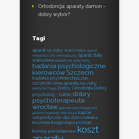
Ortodoncja: aparaty damon –
dobry wybór?
Tagi
aparat na zęby warszawa
aparat
aparat stały
ortodontyczny niewidoczny
warszawa
aparaty na zęby ceny
badania psychologiczne
kierowców Szczecin
badania psychotechniczne
szczecin
cena aparatu na zęby
Dobry Ortodonta
Dobry
dentysta Praga
dobry
psycholog - Lublin
psychoterapeuta
wrocław
gabinet psychologiczny
kapcie
gliwice
implanty Warszawa
ortopedyczne dla dzieci
klinika
leczenia kręgosłupa poznań
koszt
korony porcelanowe
aparatu