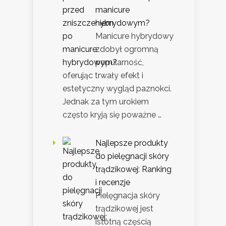
manicure
hybrydowym?
Manicure hybrydowy
zdobył ogromną
popularność,
oferując trwały efekt i
estetyczny wygląd paznokci.
Jednak za tym urokiem
często kryją się poważne …
Najlepsze produkty
do pielęgnacji skóry
trądzikowej: Ranking
i recenzje
Pielęgnacja skóry
trądzikowej jest
istotną częścią