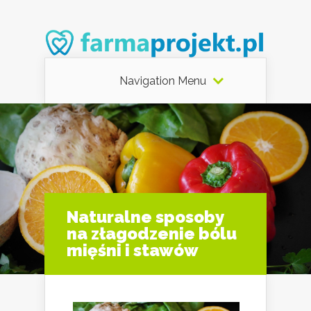
Navigation Menu
Naturalne sposoby
na złagodzenie bólu
mięśni i stawów