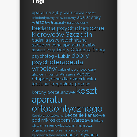
Tagi
aparat na zęby warszawa
aparat
aparat stały
ortodontyczny niewidoczny
warszawa
aparaty na zęby ceny
badania psychologiczne
kierowców Szczecin
badania psychotechniczne
szczecin
cena aparatu na zęby
Dobry Ortodonta
Dobry
dentysta Praga
dobry
psycholog - Lublin
psychoterapeuta
wrocław
gabinet psychologiczny
kapcie
gliwice
implanty Warszawa
ortopedyczne dla dzieci
klinika
leczenia kręgosłupa poznań
koszt
korony porcelanowe
aparatu
ortodontycznego
Leczenie kanałowe
Kołnierz półsztywny
pod mikroskopem Warszawa
lekcje
pływania niemowląt poznań
najlepsza
organizacja imprez
naprawa protez
nauka pływania
zębowych Warszawa