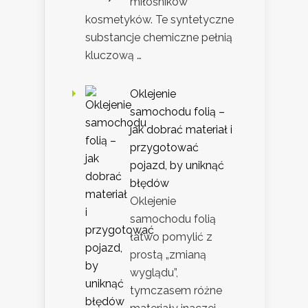
miłośników
kosmetyków. Te syntetyczne
substancje chemiczne pełnią
kluczową …
Oklejenie
samochodu folią –
jak dobrać materiał i
przygotować
pojazd, by uniknąć
błędów
Oklejenie
samochodu folią
łatwo pomylić z
prostą „zmianą
wyglądu”,
tymczasem różne