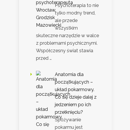
Psychoterapia to nie
tylko modny trend,
ale przede
wszystkim
skuteczne narzędzie w walce
z problemami psychicznymi.
Współczesny świat stawia
przed …
Anatomia dla
początkujących –
układ pokarmowy.
Co się dzieje dalej z
jedzeniem po ich
przełknięciu?
Spożywanie
pokarmu jest