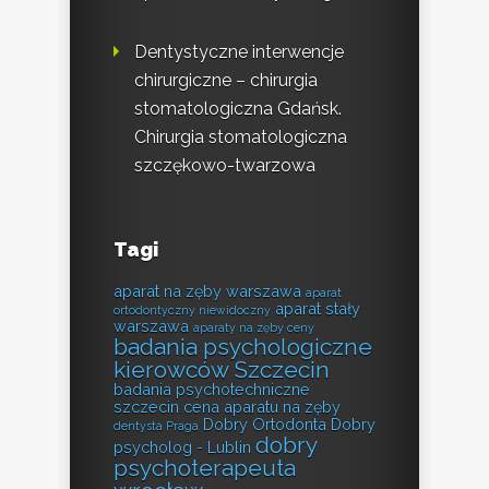
Dentystyczne interwencje
chirurgiczne – chirurgia
stomatologiczna Gdańsk.
Chirurgia stomatologiczna
szczękowo-twarzowa
Tagi
aparat na zęby warszawa
aparat
aparat stały
ortodontyczny niewidoczny
warszawa
aparaty na zęby ceny
badania psychologiczne
kierowców Szczecin
badania psychotechniczne
szczecin
cena aparatu na zęby
Dobry Ortodonta
Dobry
dentysta Praga
dobry
psycholog - Lublin
psychoterapeuta