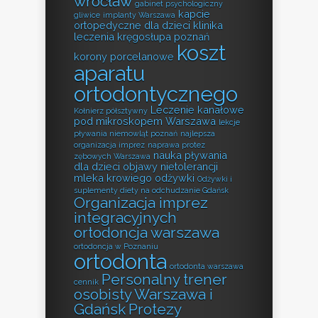
wrocław
gabinet psychologiczny
kapcie
gliwice
implanty Warszawa
ortopedyczne dla dzieci
klinika
leczenia kręgosłupa poznań
koszt
korony porcelanowe
aparatu
ortodontycznego
Leczenie kanałowe
Kołnierz półsztywny
pod mikroskopem Warszawa
lekcje
pływania niemowląt poznań
najlepsza
organizacja imprez
naprawa protez
nauka pływania
zębowych Warszawa
dla dzieci
objawy nietolerancji
mleka krowiego
odżywki
Odżywki i
suplementy diety na odchudzanie Gdańsk
Organizacja imprez
integracyjnych
ortodoncja warszawa
ortodoncja w Poznaniu
ortodonta
ortodonta warszawa
Personalny trener
cennik
osobisty Warszawa i
Gdańsk
Protezy