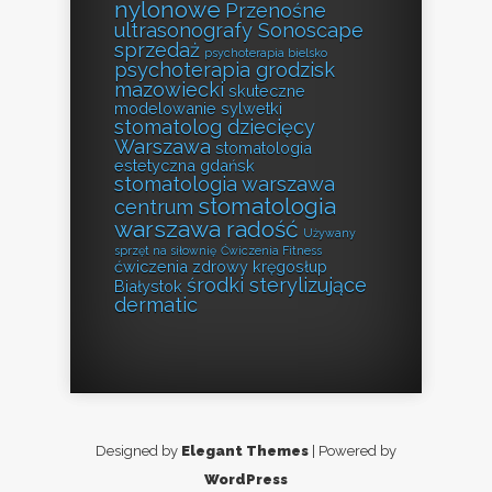
nylonowe
Przenośne
ultrasonografy Sonoscape
sprzedaż
psychoterapia bielsko
psychoterapia grodzisk
mazowiecki
skuteczne
modelowanie sylwetki
stomatolog dziecięcy
Warszawa
stomatologia
estetyczna gdańsk
stomatologia warszawa
stomatologia
centrum
warszawa radość
Używany
sprzęt na siłownię
Ćwiczenia Fitness
ćwiczenia zdrowy kręgosłup
środki sterylizujące
Białystok
dermatic
Designed by
Elegant Themes
| Powered by
WordPress