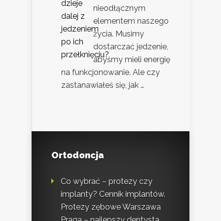
nieodłącznym
elementem naszego
życia. Musimy
dostarczać jedzenie,
abyśmy mieli energię
na funkcjonowanie. Ale czy
zastanawiałeś się, jak …
Ortodoncja
Co wybrać – protezy czy
implanty? Cennik implantów.
Protezy zębowe Warszawa
Praga – najlepszy dentysta