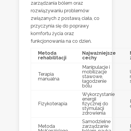
zarządzania bólem oraz
rozwiązywaniu problemów
związanych z postawą ciała, co
przyczynia się do poprawy
komfortu życia oraz
funkcjonowania na co dzień.
Metoda
Najważniejsze
rehabilitacji
cechy
Manipulacje i
mobilizacje
Terapia
stawowe,
manualna
łagodzenie
bólu
Wykorzystanie
energii
Fizykoterapia
fizycznej do
stymulacji
zdrowienia
Samodzielne
Metoda
zarządzanie
McKenzie’ego
bólem, nauka