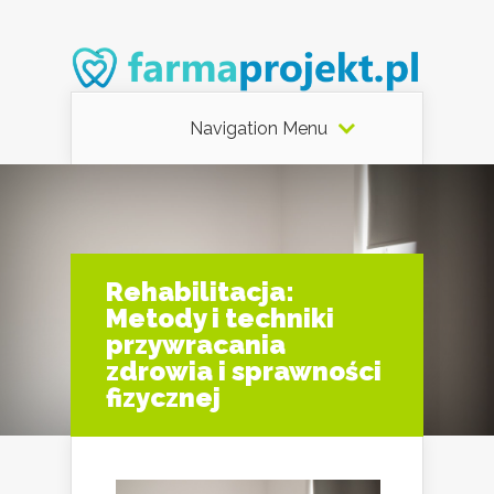
Navigation Menu
Rehabilitacja:
Metody i techniki
przywracania
zdrowia i sprawności
fizycznej