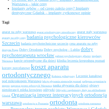
Warszawa – jakie ceny
Implanty zębów – od czego zależą ceny? Implanty
dentystyczne Gdańsk – implanty cyrkonowe opinie
Tagi
aparat na zęby warszawa
aparat stały warszawa
aparat ortodontyczny niewidoczny
badania psychologiczne kierowców
aparaty na zęby ceny
Szczecin
badania psychotechniczne szczecin
cena aparatu na zęby
dobry
Dobry Ortodonta
Dobry psycholog - Lublin
dentysta Praga
psychoterapeuta wrocław
gabinet psychologiczny gliwice
implanty
kapcie ortopedyczne dla dzieci
klinika leczenia kręgosłupa poznań
Warszawa
koszt aparatu
korony porcelanowe
ortodontycznego
Leczenie kanałowe
Kołnierz półsztywny
pod mikroskopem Warszawa
lekcje pływania niemowląt poznań
najlepsza organizacja
nauka pływania dla dzieci
objawy
imprez
naprawa protez zębowych Warszawa
nietolerancji mleka krowiego
odżywki
Odżywki i suplementy diety na odchudzanie
Organizacja imprez integracyjnych
ortodoncja
Gdańsk
ortodonta
warszawa
ortodoncja w Poznaniu
ortodonta warszawa