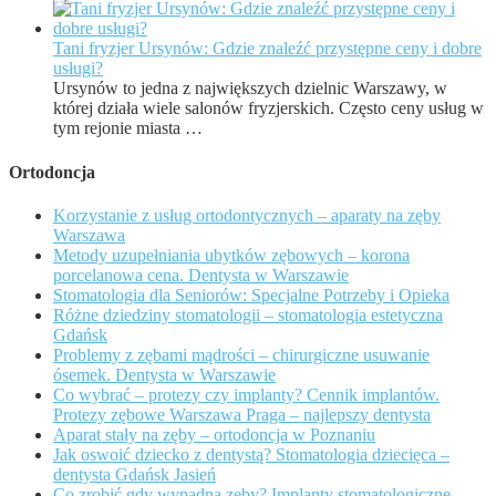
Tani fryzjer Ursynów: Gdzie znaleźć przystępne ceny i dobre
usługi?
Ursynów to jedna z największych dzielnic Warszawy, w
której działa wiele salonów fryzjerskich. Często ceny usług w
tym rejonie miasta …
Ortodoncja
Korzystanie z usług ortodontycznych – aparaty na zęby
Warszawa
Metody uzupełniania ubytków zębowych – korona
porcelanowa cena. Dentysta w Warszawie
Stomatologia dla Seniorów: Specjalne Potrzeby i Opieka
Różne dziedziny stomatologii – stomatologia estetyczna
Gdańsk
Problemy z zębami mądrości – chirurgiczne usuwanie
ósemek. Dentysta w Warszawie
Co wybrać – protezy czy implanty? Cennik implantów.
Protezy zębowe Warszawa Praga – najlepszy dentysta
Aparat stały na zęby – ortodoncja w Poznaniu
Jak oswoić dziecko z dentystą? Stomatologia dziecięca –
dentysta Gdańsk Jasień
Co zrobić gdy wypadną zęby? Implanty stomatologiczne