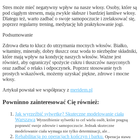
Stres może mieć negatywny wpływ na nasze włosy. Osoby, które są
pod ciągłym stresem, mają zwykle słabsze i bardziej łamliwe włosy.
Dlatego też, warto zadbać o swoje samopoczucie i zrelaksować się,
poprzez regularny trening, medytację lub praktykowanie jogi.
Podsumowanie
Zdrowa dieta to klucz do utrzymania mocnych włosów. Białko,
witaminy, minerały, dobry tłuszcz oraz woda to niezbędne składniki,
które mają wpływ na kondycję naszych włosów. Ważne jest
również, aby ograniczyć spożycie cukru i tłuszczów nasyconych
oraz zadbać o relaks i odpoczynek. Poprzez stosowanie tych
prostych wskazówek, możemy uzyskać piękne, zdrowe i mocne
włosy.
Artykuł powstał we współpracy z
meridem.pl
Powninno zainteresować Cię również:
Jak wyrzeźbić sylwetkę? Skuteczne modelowanie ciała
Warszawa
Wyrzeźbienie sylwetki to cel wielu osób, które pragną
poprawić swoje zdrowie i samopoczucie. Jednak skuteczne
modelowanie ciała wymaga nie tylko determinacji, ale...
Rehabilitacja po operacjach kończyn i barku.
Operacja stawu