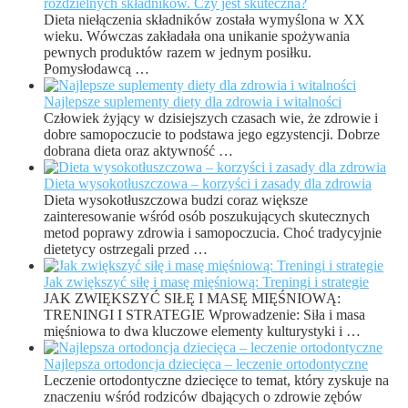
rozdzielnych składników. Czy jest skuteczna?
Dieta niełączenia składników została wymyślona w XX
wieku. Wówczas zakładała ona unikanie spożywania
pewnych produktów razem w jednym posiłku.
Pomysłodawcą …
Najlepsze suplementy diety dla zdrowia i witalności
Człowiek żyjący w dzisiejszych czasach wie, że zdrowie i
dobre samopoczucie to podstawa jego egzystencji. Dobrze
dobrana dieta oraz aktywność …
Dieta wysokotłuszczowa – korzyści i zasady dla zdrowia
Dieta wysokotłuszczowa budzi coraz większe
zainteresowanie wśród osób poszukujących skutecznych
metod poprawy zdrowia i samopoczucia. Choć tradycyjnie
dietetycy ostrzegali przed …
Jak zwiększyć siłę i masę mięśniową: Treningi i strategie
JAK ZWIĘKSZYĆ SIŁĘ I MASĘ MIĘŚNIOWĄ:
TRENINGI I STRATEGIE Wprowadzenie: Siła i masa
mięśniowa to dwa kluczowe elementy kulturystyki i …
Najlepsza ortodoncja dziecięca – leczenie ortodontyczne
Leczenie ortodontyczne dziecięce to temat, który zyskuje na
znaczeniu wśród rodziców dbających o zdrowie zębów