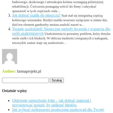
barkowego, skokowego i artroskopia kolana wymagają późniejszej
rehabilitacji. Ćwiczenia pomagają wrócić do firmy i odzyskać
sprawność w tych częściach ciała....
Jak dobrać szalik do płaszcza?
Szal stał się integralną częścią
kobiecego wizerunku. Kiedyś szaliki noszono wyłącznie w zimne dni,
dziś ten element garderoby można znaleźć nawet w...
Terapie uzależnień: Skuteczne metody leczenia i wsparcia dla
osób uzależnionych
Uzależnienia to poważny problem, który dotyka
wiele osób i ich bliskich. W obliczu trudności związanych z nałogami,
niezwykle ważne staje się znalezienie...
Author:
farmaprojekt.pl
Szukaj:
Ostatnie wpisy
Oklejenie samochodu folią – jak dobrać materiał i
przygotować pojazd, by uniknąć błędów
Jak wybrać najlepszego producenta opakowań dla Twojej