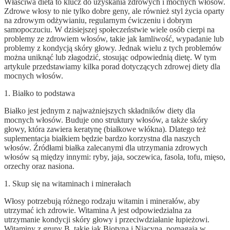
Właściwa dieta to klucz do uzyskania zdrowych i mocnych włosów.
Zdrowe włosy to nie tylko dobre geny, ale również styl życia oparty
na zdrowym odżywianiu, regularnym ćwiczeniu i dobrym
samopoczuciu. W dzisiejszej społeczeństwie wiele osób cierpi na
problemy ze zdrowiem włosów, takie jak łamliwość, wypadanie lub
problemy z kondycją skóry głowy. Jednak wielu z tych problemów
można uniknąć lub złagodzić, stosując odpowiednią dietę. W tym
artykule przedstawiamy kilka porad dotyczących zdrowej diety dla
mocnych włosów.
1. Białko to podstawa
Białko jest jednym z najważniejszych składników diety dla
mocnych włosów. Buduje ono struktury włosów, a także skóry
głowy, która zawiera keratynę (białkowe włókna). Dlatego też
suplementacja białkiem będzie bardzo korzystna dla naszych
włosów. Źródłami białka zalecanymi dla utrzymania zdrowych
włosów są między innymi: ryby, jaja, soczewica, fasola, tofu, mięso,
orzechy oraz nasiona.
1. Skup się na witaminach i minerałach
Włosy potrzebują różnego rodzaju witamin i minerałów, aby
utrzymać ich zdrowie. Witamina A jest odpowiedzialna za
utrzymanie kondycji skóry głowy i przeciwdziałanie łupieżowi.
Witaminy z grupy B, takie jak Biotyna i Niacyna, pomagają w