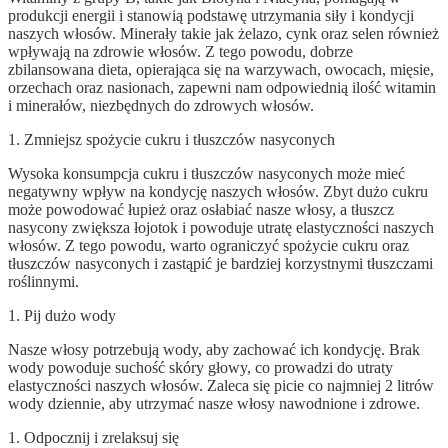
produkcji energii i stanowią podstawę utrzymania siły i kondycji
naszych włosów. Minerały takie jak żelazo, cynk oraz selen również
wpływają na zdrowie włosów. Z tego powodu, dobrze
zbilansowana dieta, opierająca się na warzywach, owocach, mięsie,
orzechach oraz nasionach, zapewni nam odpowiednią ilość witamin
i minerałów, niezbędnych do zdrowych włosów.
1. Zmniejsz spożycie cukru i tłuszczów nasyconych
Wysoka konsumpcja cukru i tłuszczów nasyconych może mieć
negatywny wpływ na kondycję naszych włosów. Zbyt dużo cukru
może powodować łupież oraz osłabiać nasze włosy, a tłuszcz
nasycony zwiększa łojotok i powoduje utratę elastyczności naszych
włosów. Z tego powodu, warto ograniczyć spożycie cukru oraz
tłuszczów nasyconych i zastąpić je bardziej korzystnymi tłuszczami
roślinnymi.
1. Pij dużo wody
Nasze włosy potrzebują wody, aby zachować ich kondycję. Brak
wody powoduje suchość skóry głowy, co prowadzi do utraty
elastyczności naszych włosów. Zaleca się picie co najmniej 2 litrów
wody dziennie, aby utrzymać nasze włosy nawodnione i zdrowe.
1. Odpocznij i zrelaksuj się