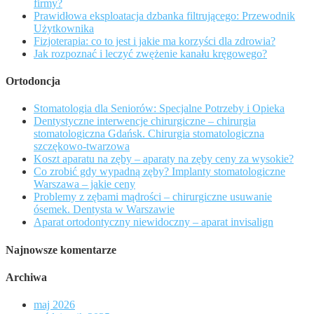
firmy?
Prawidłowa eksploatacja dzbanka filtrującego: Przewodnik
Użytkownika
Fizjoterapia: co to jest i jakie ma korzyści dla zdrowia?
Jak rozpoznać i leczyć zwężenie kanału kręgowego?
Ortodoncja
Stomatologia dla Seniorów: Specjalne Potrzeby i Opieka
Dentystyczne interwencje chirurgiczne – chirurgia
stomatologiczna Gdańsk. Chirurgia stomatologiczna
szczękowo-twarzowa
Koszt aparatu na zęby – aparaty na zęby ceny za wysokie?
Co zrobić gdy wypadną zęby? Implanty stomatologiczne
Warszawa – jakie ceny
Problemy z zębami mądrości – chirurgiczne usuwanie
ósemek. Dentysta w Warszawie
Aparat ortodontyczny niewidoczny – aparat invisalign
Najnowsze komentarze
Archiwa
maj 2026