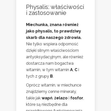
Physalis: właściwości
i zastosowanie
Miechunka, znana również
jako physalis, to prawdziwy
skarb dla naszego zdrowia.
Nie tylko wspiera odporność
dzięki silnym właściwościom
antyoksydacyjnym, ale również
dostarcza nam bogactwa
witamin, w tym witamin
A
,
C
i
tych z grupy
B
.
Oprócz witamin, w miechunce
znajdziemy cenne minerały,
takie jak
wapń
,
żelazo
i
fosfor
,
które są niezbędne dla
prawidłowego funkcjonowania