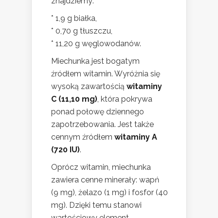
znajdziemy:
* 1,9 g białka,
* 0,70 g tłuszczu,
* 11,20 g węglowodanów.
Miechunka jest bogatym
źródłem witamin. Wyróżnia się
wysoką zawartością
witaminy
C (11,10 mg)
, która pokrywa
ponad połowę dziennego
zapotrzebowania. Jest także
cennym źródłem
witaminy A
(720 IU)
.
Oprócz witamin, miechunka
zawiera cenne minerały: wapń
(9 mg), żelazo (1 mg) i fosfor (40
mg). Dzięki temu stanowi
wartościowy element