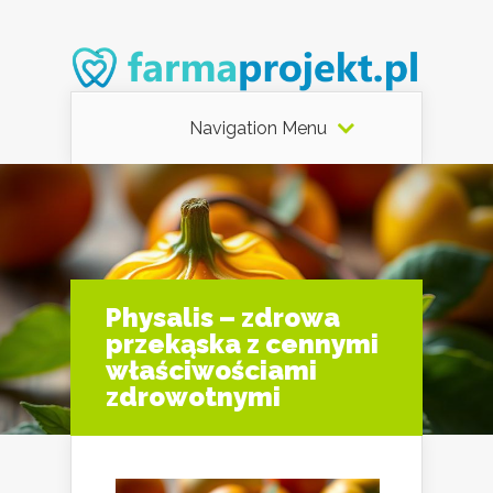
Navigation Menu
Physalis – zdrowa
przekąska z cennymi
właściwościami
zdrowotnymi