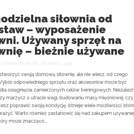
odzielna siłownia od
staw – wyposażenie
wni. Używany sprzęt na
wnię – bieżnie używane
Y
FARMAPROJEKT.PL
ON MAR 11, 2018
 stworzyć swoją domową siłownię, ale nie wiesz, od czego
ybór odpowiedniego sprzętu oraz akcesoriów może być
dla osiągnięcia zamierzonych celów treningowych. Niezależn
czy marzysz o utracie wagi, budowaniu masy mięśniowej, czy
esz poprawić swoją kondycję, istnieje wiele możliwości, któr
ważyć. Warto również zastanowić się nad zakupem używane
tóry może znacząco...