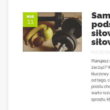
Sam
MAR
11
pod
siło
siło
POSTED B
Planujesz
zacząć? W
kluczowy 
od tego, 
prostu chc
warto roz
sprzętu, k