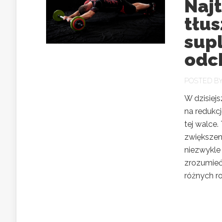
Naj
tłus
sup
odc
POSTED B
W dzisiej
na redukc
tej walce
zwiększen
niezwykle
zrozumieć
różnych ro