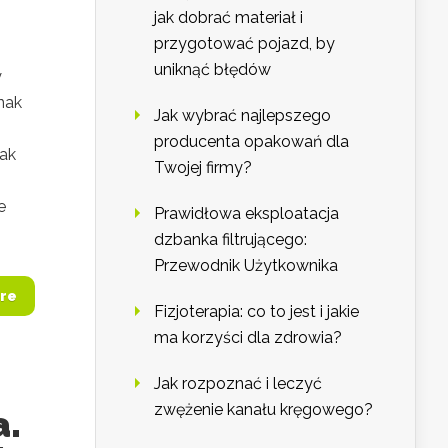
jak dobrać materiał i
przygotować pojazd, by
uniknąć błędów
y
nak
Jak wybrać najlepszego
producenta opakowań dla
jak
Twojej firmy?
e
Prawidłowa eksploatacja
dzbanka filtrującego:
Przewodnik Użytkownika
re
Fizjoterapia: co to jest i jakie
ma korzyści dla zdrowia?
Jak rozpoznać i leczyć
zwężenie kanału kręgowego?
a.