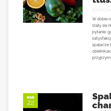
POSTED B
W dobie r
stały się
pytanie, g
satysfakc
spalacze t
obietnicac
przyjrzymy
Spal
MAR
22
char