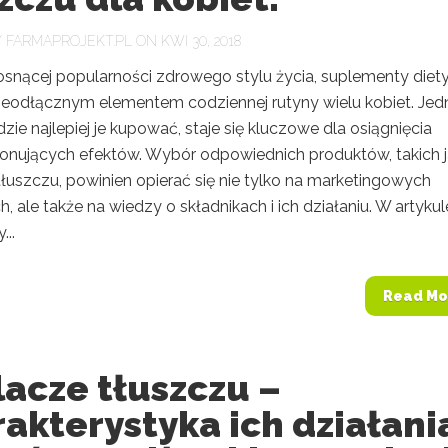
Y
FARMAPROJEKT.PL
ON KWI 30, 2018
osnącej popularności zdrowego stylu życia, suplementy diet
 nieodłącznym elementem codziennej rutyny wielu kobiet. Jed
dzie najlepiej je kupować, staje się kluczowe dla osiągnięcia
jonujących efektów. Wybór odpowiednich produktów, takich 
łuszczu, powinien opierać się nie tylko na marketingowych
h, ale także na wiedzy o składnikach i ich działaniu. W artykul
...
Read Mo
acze tłuszczu –
akterystyka ich działani