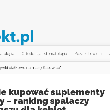
atologia
Ortodoncja i stomatologia
Poza zdrowiem
ywki białkowe na masę Katowice"
ie kupować suplementy
y – ranking spalaczy
zczu dla kobiet.