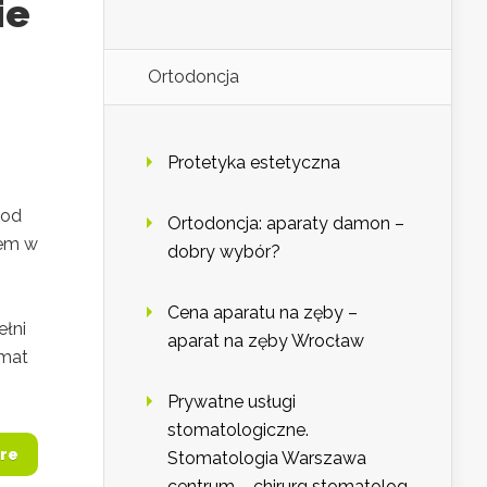
ie
Ortodoncja
Protetyka estetyczna
tod
Ortodoncja: aparaty damon –
iem w
dobry wybór?
Cena aparatu na zęby –
ełni
aparat na zęby Wrocław
emat
Prywatne usługi
stomatologiczne.
re
Stomatologia Warszawa
centrum – chirurg stomatolog