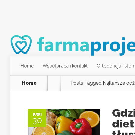
Home
Współpraca i kontakt
Ortodoncja i stom
Home
Posts Tagged
Najtańsze odż
Gdz
KWI
30
diet
tłus