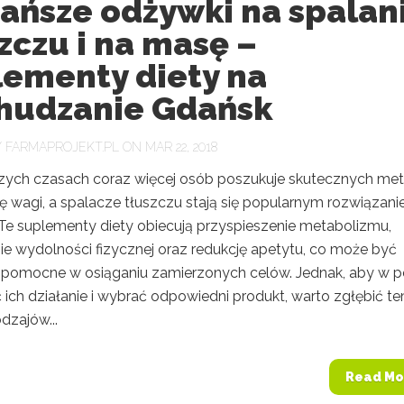
tańsze odżywki na spalan
zczu i na masę –
lementy diety na
hudzanie Gdańsk
Y
FARMAPROJEKT.PL
ON MAR 22, 2018
szych czasach coraz więcej osób poszukuje skutecznych me
ję wagi, a spalacze tłuszczu stają się popularnym rozwiązan
. Te suplementy diety obiecują przyspieszenie metabolizmu,
ie wydolności fizycznej oraz redukcję apetytu, co może być
 pomocne w osiąganiu zamierzonych celów. Jednak, aby w p
 ich działanie i wybrać odpowiedni produkt, warto zgłębić t
dzajów...
Read Mo