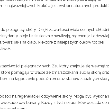
ym z najważniejszych kroków jest wybór naturalnych produkt
 do pielęgnacji skóry. Dzięki zawartości wielu cennych składn
sydanty, oleje te skutecznie nawilżają, regenerują i odżywia
arz, jak i na ciało. Niektóre z najlepszych olejów to: olej
oliwek.
właściwości pielęgnacyjnych. Żel, który znajduje się wewnątrz 
, które pomagają w walce ze zmarszczkami, suchą skórą ora
sobem na łagodzenie podrażnień oraz stanów zapalnych skóry
sposób na regenerację i odżywienie skóry. Mogą być wykonan
rt, awokado czy banany. Każdy z tych składników posiada ce
ję naszej skóry.