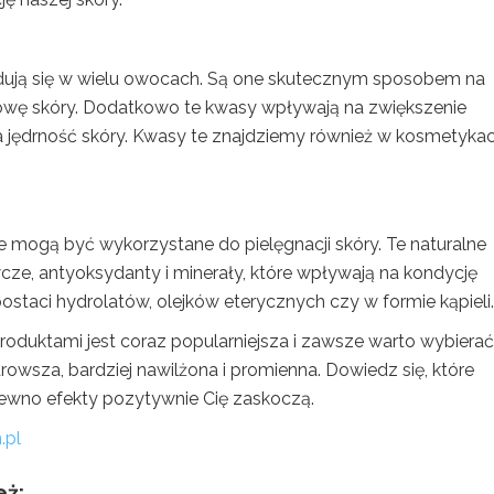
dują się w wielu owocach. Są one skutecznym sposobem na
owę skóry. Dodatkowo te kwasy wpływają na zwiększenie
za jędrność skóry. Kwasy te znajdziemy również w kosmetykac
óre mogą być wykorzystane do pielęgnacji skóry. Te naturalne
wcze, antyoksydanty i minerały, które wpływają na kondycję
ostaci hydrolatów, olejków eterycznych czy w formie kąpieli.
roduktami jest coraz popularniejsza i zawsze warto wybierać
drowsza, bardziej nawilżona i promienna. Dowiedz się, które
 pewno efekty pozytywnie Cię zaskoczą.
.pl
eż: