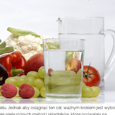
ielu. Jednak aby osiągnąć ten cel, ważnym krokiem jest wybó
je wiele różnych metod i składników, które pozwalają na