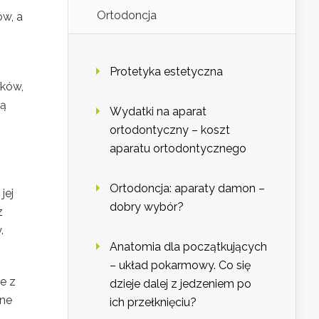
Ortodoncja
ów, a
Protetyka estetyczna
ików,
ją
Wydatki na aparat
ortodontyczny – koszt
aparatu ortodontycznego
Ortodoncja: aparaty damon –
jej
dobry wybór?
z
.
Anatomia dla początkujących
– układ pokarmowy. Co się
e z
dzieje dalej z jedzeniem po
nne
ich przełknięciu?