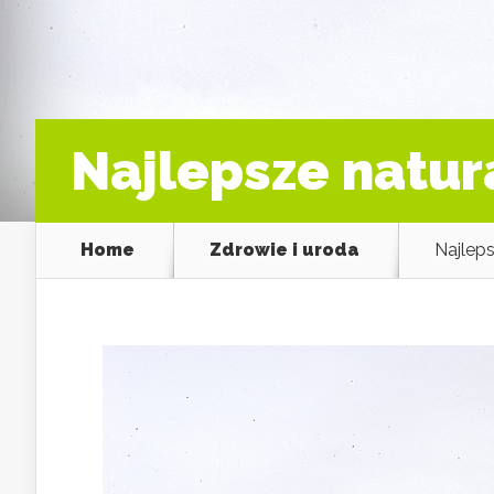
Najlepsze natur
Home
Zdrowie i uroda
Najleps