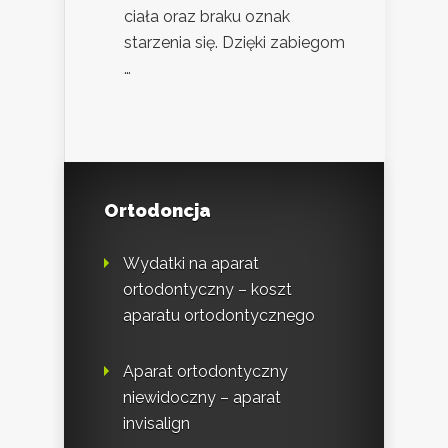
ciała oraz braku oznak
starzenia się. Dzięki zabiegom
…
Ortodoncja
Wydatki na aparat
ortodontyczny – koszt
aparatu ortodontycznego
Aparat ortodontyczny
niewidoczny – aparat
invisalign