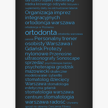
dla dzieci
objawy nietolerancji
mleka krowiego
odżywki
Odżywki i
suplementy diety na odchudzanie Gdańsk
Organizacja imprez
integracyjnych
ortodoncja warszawa
ortodoncja w Poznaniu
ortodonta
ortodonta warszawa
Personalny trener
cennik
osobisty Warszawa i
Gdańsk
Protezy
nylonowe
Przenośne
ultrasonografy Sonoscape
sprzedaż
psychoterapia bielsko
psychoterapia grodzisk
mazowiecki
skuteczne
modelowanie sylwetki
stomatolog dziecięcy
Warszawa
stomatologia
estetyczna gdańsk
stomatologia warszawa
stomatologia
centrum
warszawa radość
Używany
sprzęt na siłownię
Ćwiczenia Fitness