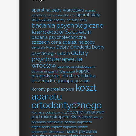
aparat na zęby warszawa
aparat
aparat stały
ortodontyczny niewidoczny
warszawa
aparaty na zęby ceny
badania psychologiczne
kierowców Szczecin
badania psychotechniczne
szczecin
cena aparatu na zęby
Dobry Ortodonta
Dobry
dentysta Praga
dobry
psycholog - Lublin
psychoterapeuta
wrocław
gabinet psychologiczny
kapcie
gliwice
implanty Warszawa
ortopedyczne dla dzieci
klinika
leczenia kręgosłupa poznań
koszt
korony porcelanowe
aparatu
ortodontycznego
Leczenie kanałowe
Kołnierz półsztywny
pod mikroskopem Warszawa
lekcje
pływania niemowląt poznań
najlepsza
organizacja imprez
naprawa protez
nauka pływania
zębowych Warszawa