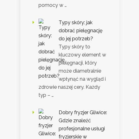
pomocy w …
Typy skóry: jak
dobrać pielęgnację
do jej potrzeb?
Typy skóry to
kluczowy element w
pielęgnacji, który
może diametralnie
wpłynąć na wygląd i
zdrowie naszej cery. Każdy
typ – …
Dobry fryzjer Gliwice:
Gdzie znaleźć
profesjonalne usługi
fryzjerskie w