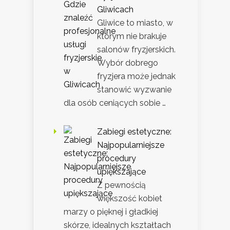
Gliwicach
Gliwice to miasto, w
którym nie brakuje
salonów fryzjerskich.
Wybór dobrego
fryzjera może jednak
stanowić wyzwanie
dla osób ceniących sobie …
Zabiegi estetyczne:
Najpopularniejsze
procedury
upiększające
Z pewnością
większość kobiet
marzy o pięknej i gładkiej
skórze, idealnych kształtach